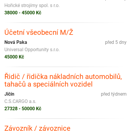
Hořické strojírny spol. s r.o.
38000 - 45000 Kč
Účetní všeobecní M/Ž
Nová Paka
před 5 dny
Universal Opportunity s.r.o.
45000 Kč
Řidič / řidička nákladních automobilů,
tahačů a speciálních vozidel
Jičín
před týdnem
C.S.CARGO a.s.
27328 - 50000 Kč
Závozník / závoznice