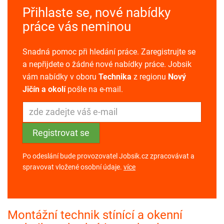
Přihlaste se, nové nabídky
práce vás neminou
Snadná pomoc při hledání práce. Zaregistrujte se
a nepřijdete o žádné nové nabídky práce. Jobsik
vám nabídky v oboru
Technika
z regionu
Nový
Jičín a okolí
pošle na e-mail.
Po odeslání bude provozovatel Jobsik.cz zpracovávat a
spravovat vložené osobní údaje.
více
Montážní technik stínící a okenní