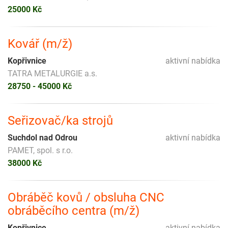
25000 Kč
Kovář (m/ž)
Kopřivnice
aktivní nabídka
TATRA METALURGIE a.s.
28750 - 45000 Kč
Seřizovač/ka strojů
Suchdol nad Odrou
aktivní nabídka
PAMET, spol. s r.o.
38000 Kč
Obráběč kovů / obsluha CNC
obráběcího centra (m/ž)
Kopřivnice
aktivní nabídka