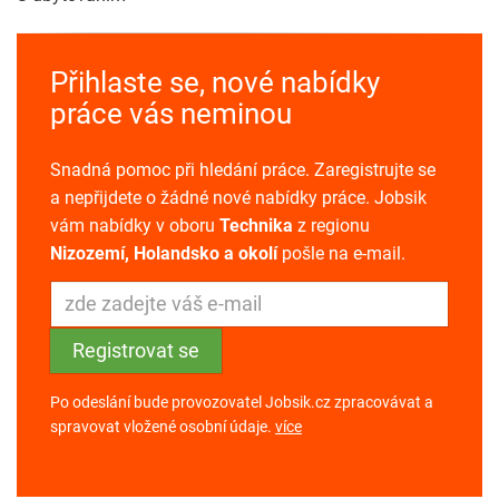
Přihlaste se, nové nabídky
práce vás neminou
Snadná pomoc při hledání práce. Zaregistrujte se
a nepřijdete o žádné nové nabídky práce. Jobsik
vám nabídky v oboru
Technika
z regionu
Nizozemí, Holandsko a okolí
pošle na e-mail.
Po odeslání bude provozovatel Jobsik.cz zpracovávat a
spravovat vložené osobní údaje.
více