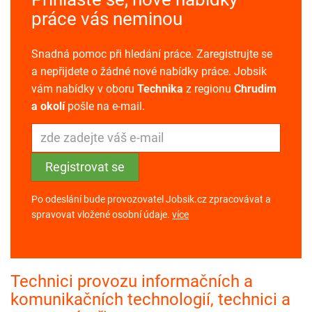
práce vás neminou
Snadná pomoc při hledání práce. Zaregistrujte se
a nepřijdete o žádné nové nabídky práce. Jobsik
vám nabídky v oboru
Technika
z regionu
Chrudim
a okolí
pošle na e-mail.
Po odeslání bude provozovatel Jobsik.cz zpracovávat a
spravovat vložené osobní údaje.
více
Technici provozu informačních a
komunikačních technologií, technici a