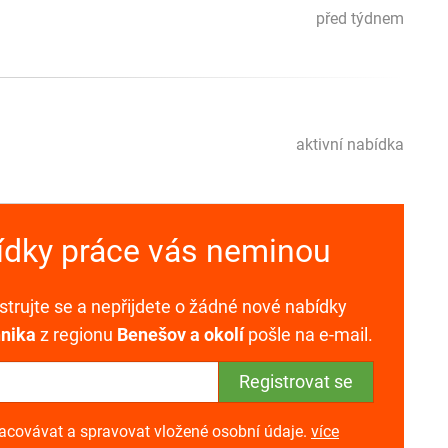
před týdnem
aktivní nabídka
bídky práce vás neminou
trujte se a nepřijdete o žádné nové nabídky
nika
z regionu
Benešov a okolí
pošle na e-mail.
racovávat a spravovat vložené osobní údaje.
více