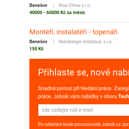
Benešov
Blue Shine s.r.o.
40000 - 60000 Kč za měsíc
Montéři, instalatéři - topenáři
Benešov
Niersberger Instalace, s.r.o.
150 Kč
Přihlaste se, nové na
Snadná pomoc při hledání práce. Zaregis
práce. Jobsik vám nabídky v oboru
Tech
Po odeslání bude provozovatel Jobsik.cz zp