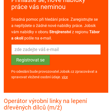
práce vás neminou
Snadná pomoc při hledání práce. Zaregistrujte se
a nepřijdete o žádné nové nabídky práce. Jobsik
vám nabídky v oboru
Strojírenství
z regionu
Tábor
a okolí
pošle na e-mail.
Po odeslání bude provozovatel Jobsik.cz zpracovávat a
spravovat vložené osobní údaje.
více
Operátor výrobní linky na lepení
dřevěných dílců (m/ž)