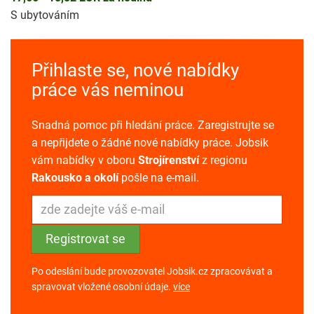
S ubytováním
Přihlaste se, nové nabídky
práce vás neminou
Snadná pomoc při hledání práce. Zaregistrujte se
a nepřijdete o žádné nové nabídky práce. Jobsik
vám nabídky v oboru
Strojírenství
z regionu
Rakousko a okolí
pošle na e-mail.
Po odeslání bude provozovatel Jobsik.cz zpracovávat a
spravovat vložené osobní údaje.
více