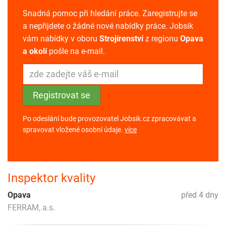
Snadná pomoc při hledání práce. Zaregistrujte se
a nepřijdete o žádné nové nabídky práce. Jobsik
vám nabídky v oboru
Strojírenství
z regionu
Opava
a okolí
pošle na e-mail.
Po odeslání bude provozovatel Jobsik.cz zpracovávat a
spravovat vložené osobní údaje.
více
Inspektor kvality
Opava
před 4 dny
FERRAM, a.s.