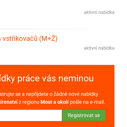
aktivní nabídka
s vstřikovačů (M+Ž)
aktivní nabídka
bídky práce vás neminou
trujte se a nepřijdete o žádné nové nabídky
jírenství
z regionu
Most a okolí
pošle na e-mail.