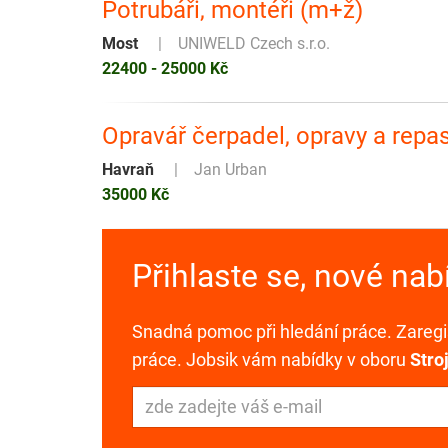
Potrubáři, montéři (m+ž)
Most
UNIWELD Czech s.r.o.
22400 - 25000 Kč
Opravář čerpadel, opravy a repa
Havraň
Jan Urban
35000 Kč
Přihlaste se, nové na
Snadná pomoc při hledání práce. Zaregis
práce. Jobsik vám nabídky v oboru
Stro