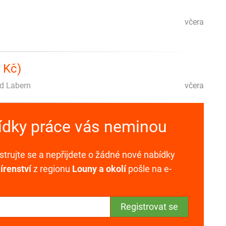
včera
 Kč)
nad Labem
včera
bídky práce vás neminou
trujte se a nepřijdete o žádné nové nabídky
jírenství
z regionu
Louny a okolí
pošle na e-