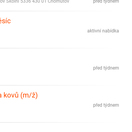
tov Školní 5336 430 01 Chomutov
před týdnem
ěsíc
aktivní nabídka
před týdnem
 a kovů (m/ž)
před týdnem