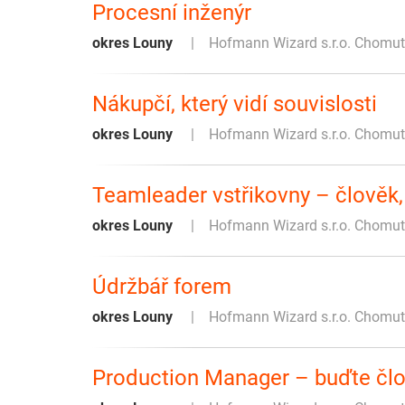
Procesní inženýr
okres Louny
Hofmann Wizard s.r.o. Chomu
Nákupčí, který vidí souvislosti
okres Louny
Hofmann Wizard s.r.o. Chomu
Teamleader vstřikovny – člověk,
okres Louny
Hofmann Wizard s.r.o. Chomu
Údržbář forem
okres Louny
Hofmann Wizard s.r.o. Chomu
Production Manager – buďte člo