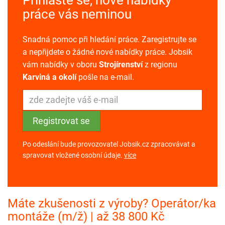
práce vás neminou
Snadná pomoc při hledání práce. Zaregistrujte se
a nepřijdete o žádné nové nabídky práce. Jobsik
vám nabídky v oboru
Strojírenství
z regionu
Karviná a okolí
pošle na e-mail.
Po odeslání bude provozovatel Jobsik.cz zpracovávat a
spravovat vložené osobní údaje.
více
Máte zkušenosti z výroby? Operátor/ka
montáže (m/ž) | až 38 800 Kč