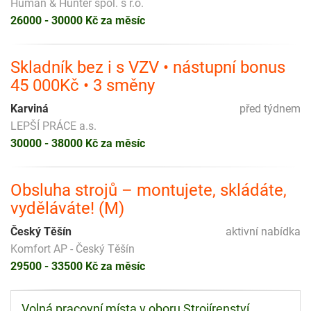
Human & Hunter spol. s r.o.
26000 - 30000 Kč za měsíc
Skladník bez i s VZV • nástupní bonus
45 000Kč • 3 směny
Karviná
před týdnem
LEPŠÍ PRÁCE a.s.
30000 - 38000 Kč za měsíc
Obsluha strojů – montujete, skládáte,
vyděláváte! (M)
Český Těšín
aktivní nabídka
Komfort AP - Český Těšín
29500 - 33500 Kč za měsíc
Volná pracovní místa v oboru Strojírenství