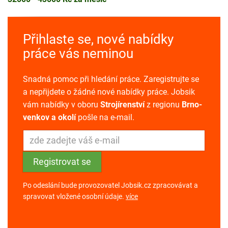
Přihlaste se, nové nabídky
práce vás neminou
Snadná pomoc při hledání práce. Zaregistrujte se
a nepřijdete o žádné nové nabídky práce. Jobsik
vám nabídky v oboru
Strojírenství
z regionu
Brno-
venkov a okolí
pošle na e-mail.
Po odeslání bude provozovatel Jobsik.cz zpracovávat a
spravovat vložené osobní údaje.
více