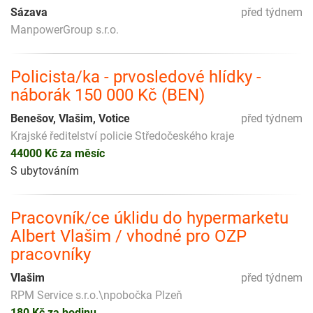
Sázava
před týdnem
ManpowerGroup s.r.o.
Policista/ka - prvosledové hlídky -
náborák 150 000 Kč (BEN)
Benešov, Vlašim, Votice
před týdnem
Krajské ředitelství policie Středočeského kraje
44000 Kč za měsíc
S ubytováním
Pracovník/ce úklidu do hypermarketu
Albert Vlašim / vhodné pro OZP
pracovníky
Vlašim
před týdnem
RPM Service s.r.o.\npobočka Plzeň
180 Kč za hodinu