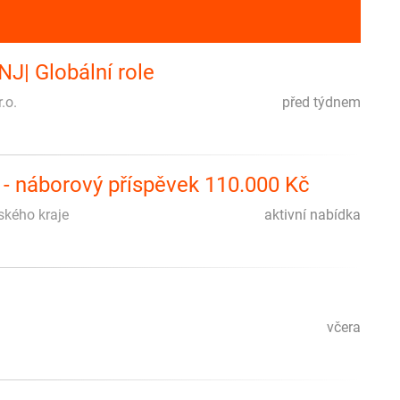
NJ| Globální role
.o.
před týdnem
e - náborový příspěvek 110.000 Kč
eského kraje
aktivní nabídka
včera