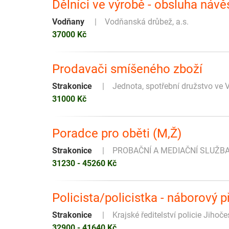
Dělníci ve výrobě - obsluha návě
Vodňany
Vodňanská drůbež, a.s.
37000 Kč
Prodavači smíšeného zboží
Strakonice
Jednota, spotřební družstvo ve 
31000 Kč
Poradce pro oběti (M,Ž)
Strakonice
PROBAČNÍ A MEDIAČNÍ SLUŽB
31230 - 45260 Kč
Policista/policistka - náborový 
Strakonice
Krajské ředitelství policie Jihoč
32900 - 41640 Kč