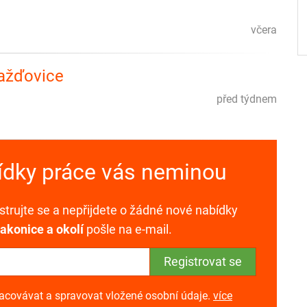
včera
ražďovice
před týdnem
bídky práce vás neminou
trujte se a nepřijdete o žádné nové nabídky
rakonice a okolí
pošle na e-mail.
racovávat a spravovat vložené osobní údaje.
více