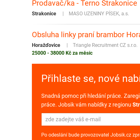
Prodavač/ka - Terno Strakonice
Strakonice
MASO UZENINY PÍSEK, a.s.
Obsluha linky praní brambor Ho
Horažďovice
Triangle Recruitment CZ s.r.o.
25000 - 38000 Kč za měsíc
Přihlaste se, nové na
Snadná pomoc při hledání práce. Zaregis
práce. Jobsik vám nabídky z regionu
St
Po odeslání bude provozovatel Jobsik.cz zp