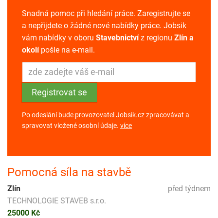
Snadná pomoc při hledání práce. Zaregistrujte se
a nepřijdete o žádné nové nabídky práce. Jobsik
vám nabídky v oboru
Stavebnictví
z regionu
Zlín a
okolí
pošle na e-mail.
Po odeslání bude provozovatel Jobsik.cz zpracovávat a
spravovat vložené osobní údaje.
více
Pomocná síla na stavbě
Zlín
před týdnem
TECHNOLOGIE STAVEB s.r.o.
25000 Kč