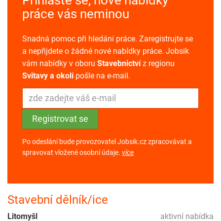
práce vás neminou
Snadná pomoc při hledání práce. Zaregistrujte se
a nepřijdete o žádné nové nabídky práce. Jobsik
vám nabídky v oboru
Stavebnictví
z regionu
Svitavy a okolí
pošle na e-mail.
Po odeslání bude provozovatel Jobsik.cz zpracovávat a
spravovat vložené osobní údaje.
více
Stavební dělník/ice
Litomyšl
aktivní nabídka