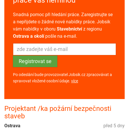
Snadná pomoc při hledání práce. Zaregistrujte se
a nepřijdete o žádné nové nabídky práce. Jobsik
vám nabídky v oboru
Stavebnictví
z regionu
Ostrava a okolí
pošle na e-mail.
Po odeslání bude provozovatel Jobsik.cz zpracovávat a
spravovat vložené osobní údaje.
více
Projektant /ka požární bezpečnosti
staveb
Ostrava
před 5 dny