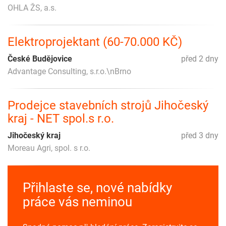
OHLA ŽS, a.s.
Elektroprojektant (60-70.000 KČ)
České Budějovice
před 2 dny
Advantage Consulting, s.r.o.\nBrno
Prodejce stavebních strojů Jihočeský
kraj - NET spol.s r.o.
Jihočeský kraj
před 3 dny
Moreau Agri, spol. s r.o.
Přihlaste se, nové nabídky
práce vás neminou