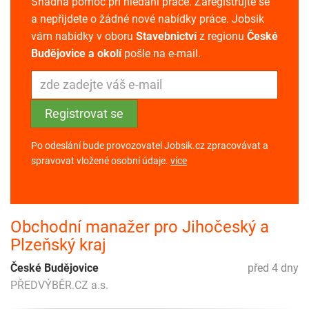
Snadná pomoc při hledání práce. Zaregistrujte se
a nepřijdete o žádné nové nabídky práce. Jobsik
vám nabídky v oboru
Stavebnictví
z regionu
České
Budějovice a okolí
pošle na e-mail.
Po odeslání bude provozovatel Jobsik.cz zpracovávat a
spravovat vložené osobní údaje.
více
Obchodní manažer pro Jihočeský a
Plzeňský kraj
České Budějovice
před 4 dny
PŘEDVÝBĚR.CZ a.s.