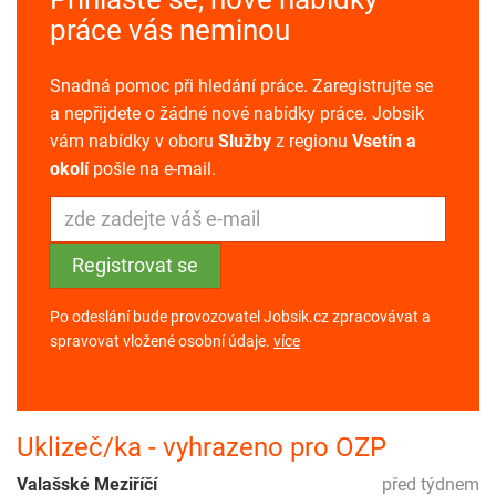
práce vás neminou
Snadná pomoc při hledání práce. Zaregistrujte se
a nepřijdete o žádné nové nabídky práce. Jobsik
vám nabídky v oboru
Služby
z regionu
Vsetín a
okolí
pošle na e-mail.
Po odeslání bude provozovatel Jobsik.cz zpracovávat a
spravovat vložené osobní údaje.
více
Uklizeč/ka - vyhrazeno pro OZP
Valašské Meziříčí
před týdnem