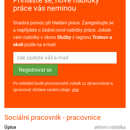
práce vás neminou
Snadná pomoc při hledání práce. Zaregistrujte se
a nepřijdete o žádné nové nabídky práce. Jobsik
vám nabídky v oboru
Služby
z regionu
Trutnov a
okolí
pošle na e-mail.
Po odeslání bude provozovatel Jobsik.cz zpracovávat a
spravovat vložené osobní údaje.
více
Sociální pracovník - pracovnice
Úpice
aktivní nabídka