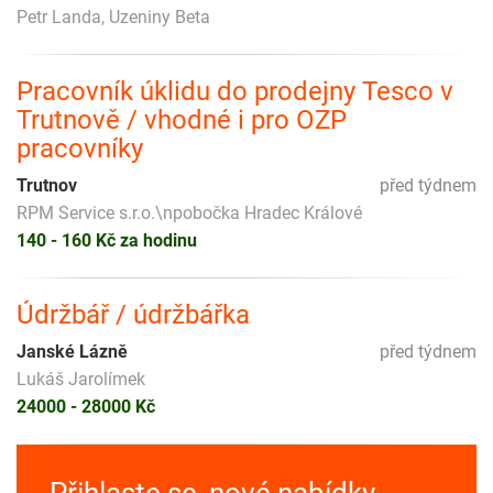
Petr Landa, Uzeniny Beta
Pracovník úklidu do prodejny Tesco v
Trutnově / vhodné i pro OZP
pracovníky
Trutnov
před týdnem
RPM Service s.r.o.\npobočka Hradec Králové
140 - 160 Kč za hodinu
Údržbář / údržbářka
Janské Lázně
před týdnem
Lukáš Jarolímek
24000 - 28000 Kč
Přihlaste se, nové nabídky