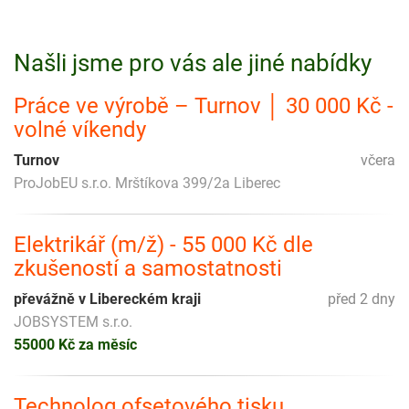
Našli jsme pro vás ale jiné nabídky
Práce ve výrobě – Turnov │ 30 000 Kč -
volné víkendy
Turnov
včera
ProJobEU s.r.o. Mrštíkova 399/2a Liberec
Elektrikář (m/ž) - 55 000 Kč dle
zkušeností a samostatnosti
převážně v Libereckém kraji
před 2 dny
JOBSYSTEM s.r.o.
55000 Kč za měsíc
Technolog ofsetového tisku