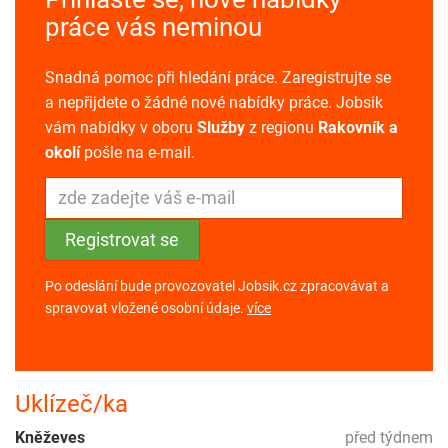
práce vás neminou
Snadná pomoc při hledání práce. Zaregistrujte se
a nepřijdete o žádné nové nabídky práce. Jobsik
vám nabídky v oboru
Služby
z regionu
Rakovník a
okolí
pošle na e-mail.
Po odeslání bude provozovatel Jobsik.cz zpracovávat a
spravovat vložené osobní údaje.
více
Uklízeč/ka
Kněževes
před týdnem