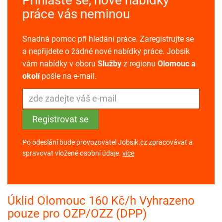
práce vás neminou
Snadná pomoc při hledání práce. Zaregistrujte se
a nepřijdete o žádné nové nabídky práce. Jobsik
vám nabídky v oboru
Služby
z regionu
Olomouc a
okolí
pošle na e-mail.
Po odeslání bude provozovatel Jobsik.cz zpracovávat a
spravovat vložené osobní údaje.
více
Úklid Olomouc 160 Kč/h Vyhrazeno
pouze pro OZP/OZZ (DPP)