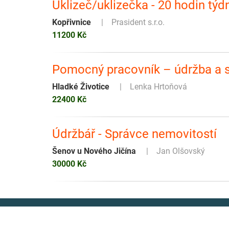
Uklizeč/uklizečka - 20 hodin týd
Kopřivnice
Prasident s.r.o.
11200 Kč
Pomocný pracovník – údržba a s
Hladké Životice
Lenka Hrtoňová
22400 Kč
Údržbář - Správce nemovitostí
Šenov u Nového Jičína
Jan Olšovský
30000 Kč