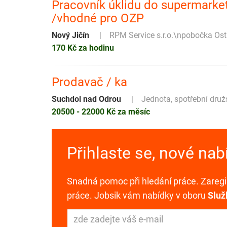
Pracovník úklidu do supermarket
/vhodné pro OZP
Nový Jičín
RPM Service s.r.o.\npobočka Os
170 Kč za hodinu
Prodavač / ka
Suchdol nad Odrou
Jednota, spotřební dru
20500 - 22000 Kč za měsíc
Přihlaste se, nové na
Snadná pomoc při hledání práce. Zaregis
práce. Jobsik vám nabídky v oboru
Služ