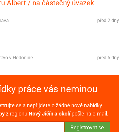
u Albert / na částečný úvazek
trava
před 2 dny
žstvo v Hodoníně
před 6 dny
bídky práce vás neminou
trujte se a nepřijdete o žádné nové nabídky
by
z regionu
Nový Jičín a okolí
pošle na e-mail.