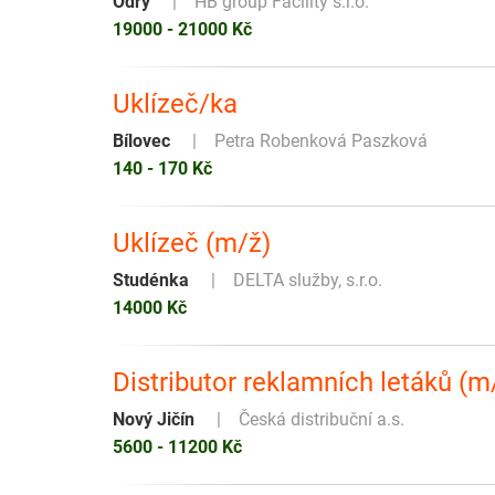
Odry
HB group Facility s.r.o.
19000 - 21000 Kč
Uklízeč/ka
Bílovec
Petra Robenková Paszková
140 - 170 Kč
Uklízeč (m/ž)
Studénka
DELTA služby, s.r.o.
14000 Kč
Distributor reklamních letáků (m
Nový Jičín
Česká distribuční a.s.
5600 - 11200 Kč