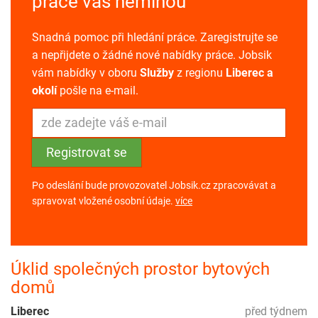
práce vás neminou
Snadná pomoc při hledání práce. Zaregistrujte se
a nepřijdete o žádné nové nabídky práce. Jobsik
vám nabídky v oboru
Služby
z regionu
Liberec a
okolí
pošle na e-mail.
Po odeslání bude provozovatel Jobsik.cz zpracovávat a
spravovat vložené osobní údaje.
více
Úklid společných prostor bytových
domů
Liberec
před týdnem