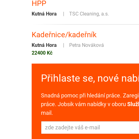
HPP
Kutná Hora
TSC Cleaning, a.s.
Kadeřnice/kadeřník
Kutná Hora
Petra Nováková
22400 Kč
Přihlaste se, nové na
Snadná pomoc při hledání práce. Zaregis
práce. Jobsik vám nabídky v oboru
Služ
mail.