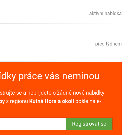
aktivní nabídka
před týdnem
bídky práce vás neminou
trujte se a nepřijdete o žádné nové nabídky
by
z regionu
Kutná Hora a okolí
pošle na e-