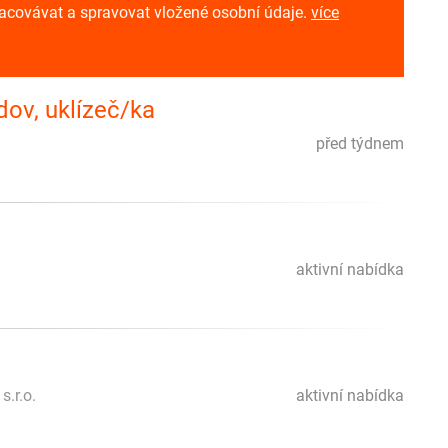
racovávat a spravovat vložené osobní údaje.
více
ov, uklízeč/ka
před týdnem
aktivní nabídka
s.r.o.
aktivní nabídka