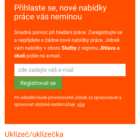
Přihlaste se, nové nabídky
práce vás neminou
Snadná pomoc při hledání práce. Zaregistrujte se
a nepřijdete o žádné nové nabídky práce. Jobsik
vám nabídky v oboru
Služby
z regionu
Jihlava a
okolí
pošle na e-mail.
Po odeslání bude provozovatel Jobsik.cz zpracovávat a
spravovat vložené osobní údaje.
více
Uklízeč/uklízečka