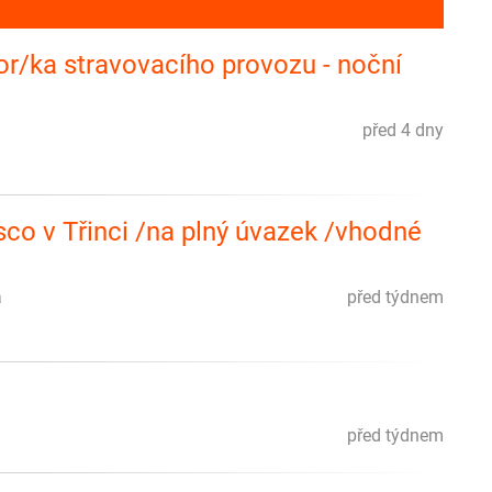
or/ka stravovacího provozu - noční
před 4 dny
sco v Třinci /na plný úvazek /vhodné
a
před týdnem
před týdnem