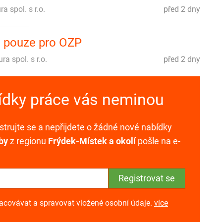
 spol. s r.o.
před 2 dny
o pouze pro OZP
 spol. s r.o.
před 2 dny
bídky práce vás neminou
trujte se a nepřijdete o žádné nové nabídky
by
z regionu
Frýdek-Místek a okolí
pošle na e-
racovávat a spravovat vložené osobní údaje.
více