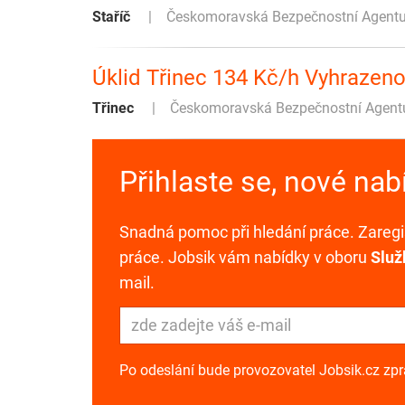
Staříč
Českomoravská Bezpečnostní Agentura
Úklid Třinec 134 Kč/h Vyhrazen
Třinec
Českomoravská Bezpečnostní Agentura
Přihlaste se, nové na
Snadná pomoc při hledání práce. Zaregis
práce. Jobsik vám nabídky v oboru
Služ
mail.
Po odeslání bude provozovatel Jobsik.cz zp