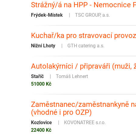
Strážný/á na HPP - Nemocnice F
Frýdek-Místek
TSC GROUP, a.s.
Kuchař/ka pro stravovací provo
Nižní Lhoty
GTH catering a.s.
Autolakýrníci / připraváři (muži, 
Staříč
Tomáš Lehnert
51000 Kč
Zaměstnanec/zaměstnankyně na č
(vhodné i pro OZP)
Kozlovice
KOVONATREE s.r.o.
22400 Kč