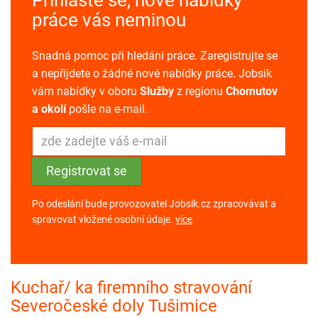
práce vás neminou
Snadná pomoc při hledání práce. Zaregistrujte se
a nepřijdete o žádné nové nabídky práce. Jobsik
vám nabídky v oboru
Služby
z regionu
Chomutov
a okolí
pošle na e-mail.
Po odeslání bude provozovatel Jobsik.cz zpracovávat a
spravovat vložené osobní údaje.
více
Kuchař/ ka firemního stravování
Severočeské doly Tušimice