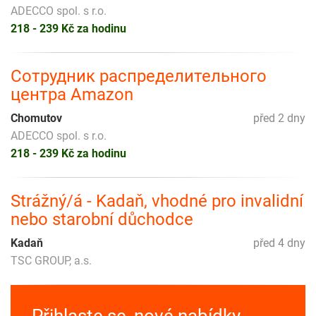
ADECCO spol. s r.o.
218 - 239 Kč za hodinu
Сотрудник распределительного
центра Amazon
Chomutov
před 2 dny
ADECCO spol. s r.o.
218 - 239 Kč za hodinu
Strážný/á - Kadaň, vhodné pro invalidní
nebo starobní důchodce
Kadaň
před 4 dny
TSC GROUP, a.s.
Přihlaste se, nové nabídky