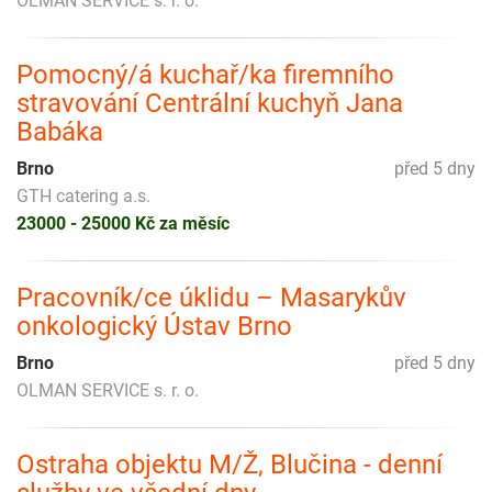
OLMAN SERVICE s. r. o.
Pomocný/á kuchař/ka firemního
stravování Centrální kuchyň Jana
Babáka
Brno
před 5 dny
GTH catering a.s.
23000 - 25000 Kč za měsíc
Pracovník/ce úklidu – Masarykův
onkologický Ústav Brno
Brno
před 5 dny
OLMAN SERVICE s. r. o.
Ostraha objektu M/Ž, Blučina - denní