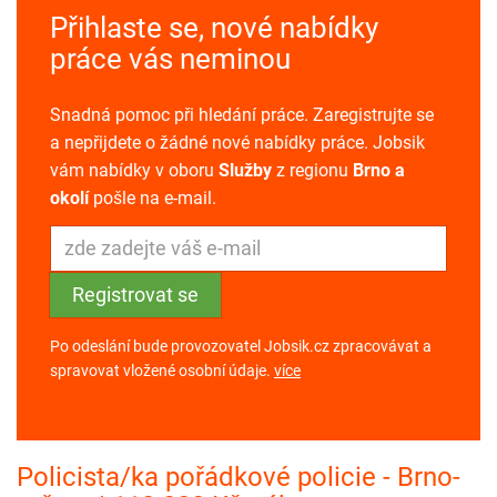
Přihlaste se, nové nabídky
práce vás neminou
Snadná pomoc při hledání práce. Zaregistrujte se
a nepřijdete o žádné nové nabídky práce. Jobsik
vám nabídky v oboru
Služby
z regionu
Brno a
okolí
pošle na e-mail.
Po odeslání bude provozovatel Jobsik.cz zpracovávat a
spravovat vložené osobní údaje.
více
Policista/ka pořádkové policie - Brno-