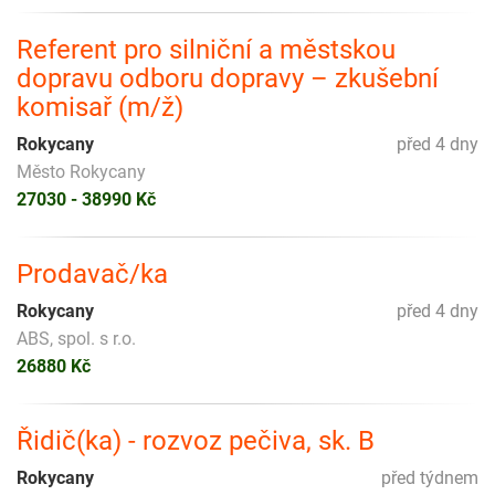
Referent pro silniční a městskou
dopravu odboru dopravy – zkušební
komisař (m/ž)
Rokycany
před 4 dny
Město Rokycany
27030 - 38990 Kč
Prodavač/ka
Rokycany
před 4 dny
ABS, spol. s r.o.
26880 Kč
Řidič(ka) - rozvoz pečiva, sk. B
Rokycany
před týdnem