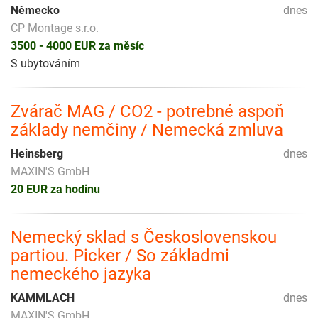
Německo
dnes
CP Montage s.r.o.
3500 - 4000 EUR za měsíc
S ubytováním
Zvárač MAG / CO2 - potrebné aspoň
základy nemčiny / Nemecká zmluva
Heinsberg
dnes
MAXIN'S GmbH
20 EUR za hodinu
Nemecký sklad s Československou
partiou. Picker / So základmi
nemeckého jazyka
KAMMLACH
dnes
MAXIN'S GmbH