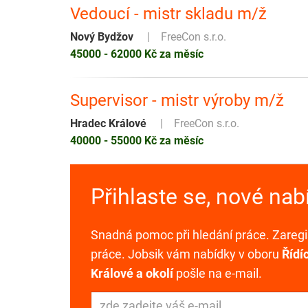
Vedoucí - mistr skladu m/ž
Nový Bydžov
FreeCon s.r.o.
45000 - 62000 Kč za měsíc
Supervisor - mistr výroby m/ž
Hradec Králové
FreeCon s.r.o.
40000 - 55000 Kč za měsíc
Přihlaste se, nové na
Snadná pomoc při hledání práce. Zaregis
práce. Jobsik vám nabídky v oboru
Řídí
Králové a okolí
pošle na e-mail.