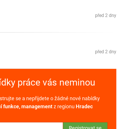
před 2 dny
před 2 dny
bídky práce vás neminou
trujte se a nepřijdete o žádné nové nabídky
cí funkce, management
z regionu
Hradec