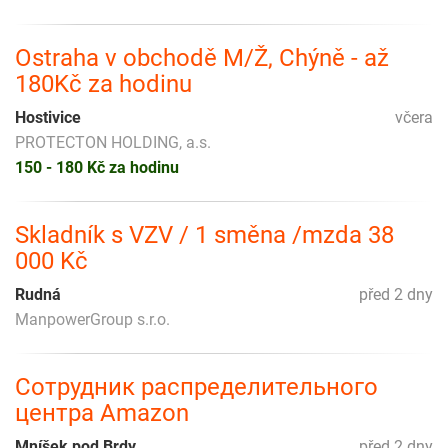
Ostraha v obchodě M/Ž, Chýně - až
180Kč za hodinu
Hostivice
včera
PROTECTON HOLDING, a.s.
150 - 180 Kč za hodinu
Skladník s VZV / 1 směna /mzda 38
000 Kč
Rudná
před 2 dny
ManpowerGroup s.r.o.
Сотрудник распределительного
центра Amazon
Mníšek pod Brdy
před 2 dny