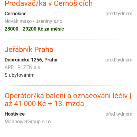
Prodavač/ka v Černošicích
Černošice
před týdnem
Novák maso - uzeniny s.r.o.
28000 - 29200 Kč za měsíc
Jeřábník Praha
Dobronická 1256, Praha
před týdnem
APB - PLZEŇ a.s.
S ubytováním
Operátor/ka balení a označování léčiv |
až 41 000 Kč + 13. mzda
Hostivice
před týdnem
ManpowerGroup s.r.o.