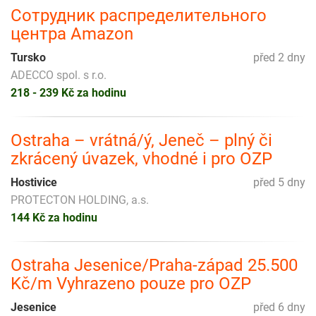
Сотрудник распределительного
центра Amazon
Tursko
před 2 dny
ADECCO spol. s r.o.
218 - 239 Kč za hodinu
Ostraha – vrátná/ý, Jeneč – plný či
zkrácený úvazek, vhodné i pro OZP
Hostivice
před 5 dny
PROTECTON HOLDING, a.s.
144 Kč za hodinu
Ostraha Jesenice/Praha-západ 25.500
Kč/m Vyhrazeno pouze pro OZP
Jesenice
před 6 dny