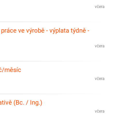
včera
 práce ve výrobě - výplata týdně -
včera
Kč/měsíc
včera
tivě (Bc. / Ing.)
včera