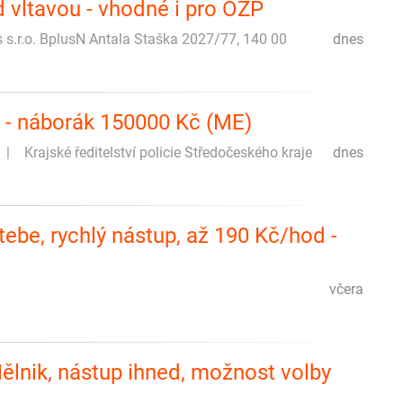
d vltavou - vhodné i pro OZP
s s.r.o. BplusN Antala Staška 2027/77, 140 00
dnes
y - náborák 150000 Kč (ME)
Krajské ředitelství policie Středočeského kraje
dnes
ebe, rychlý nástup, až 190 Kč/hod -
včera
lnik, nástup ihned, možnost volby