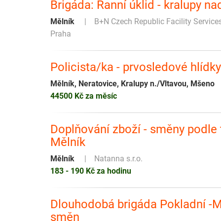
Brigáda: Ranní úklid - kralupy na
Mělník
B+N Czech Republic Facility Service
Praha
Policista/ka - prvosledové hlídk
Mělník, Neratovice, Kralupy n./Vltavou, Mšeno
44500 Kč za měsíc
Doplňování zboží - směny podle t
Mělník
Mělník
Natanna s.r.o.
183 - 190 Kč za hodinu
Dlouhodobá brigáda Pokladní -Mě
směn