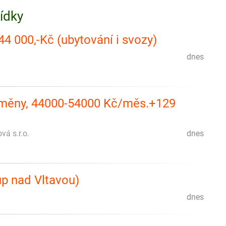
bídky
44 000,-Kč (ubytování i svozy)
dnes
 směny, 44000-54000 Kč/měs.+129
á s.r.o.
dnes
up nad Vltavou)
dnes