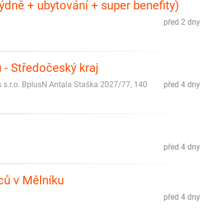
dně + ubytování + super benefity)
před 2 dny
 - Středočeský kraj
s s.r.o. BplusN Antala Staška 2027/77, 140
před 4 dny
před 4 dny
ů v Mělníku
před 4 dny