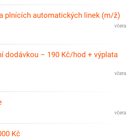
 a plnících automatických linek (m/ž)
včera
ní dodávkou – 190 Kč/hod + výplata
včera
e
včera
 000 Kč