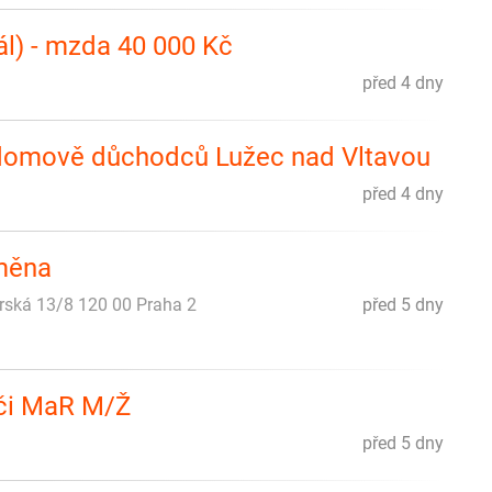
ál) - mzda 40 000 Kč
před 4 dny
 domově důchodců Lužec nad Vltavou
před 4 dny
směna
rská 13/8 120 00 Praha 2
před 5 dny
 či MaR M/Ž
před 5 dny