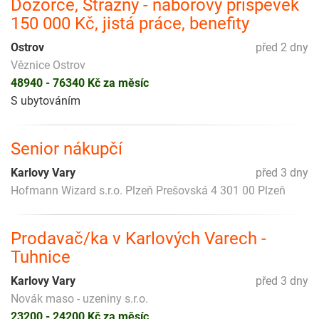
Dozorce, Strážný - náborový příspěvek
150 000 Kč, jistá práce, benefity
Ostrov
před 2 dny
Věznice Ostrov
48940 - 76340 Kč za měsíc
S ubytováním
Senior nákupčí
Karlovy Vary
před 3 dny
Hofmann Wizard s.r.o. Plzeň Prešovská 4 301 00 Plzeň
Prodavač/ka v Karlových Varech -
Tuhnice
Karlovy Vary
před 3 dny
Novák maso - uzeniny s.r.o.
23200 - 24200 Kč za měsíc