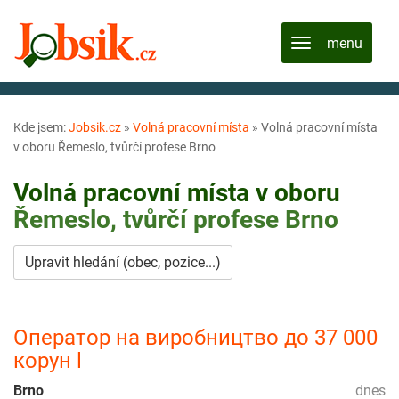
Kde jsem:
Jobsik.cz
»
Volná pracovní místa
»
Volná pracovní místa
v oboru Řemeslo, tvůrčí profese Brno
Volná pracovní místa v oboru
Řemeslo, tvůrčí profese
Brno
Upravit hledání (obec, pozice...)
Оператор на виробництво до 37 000
корун l
Brno
dnes