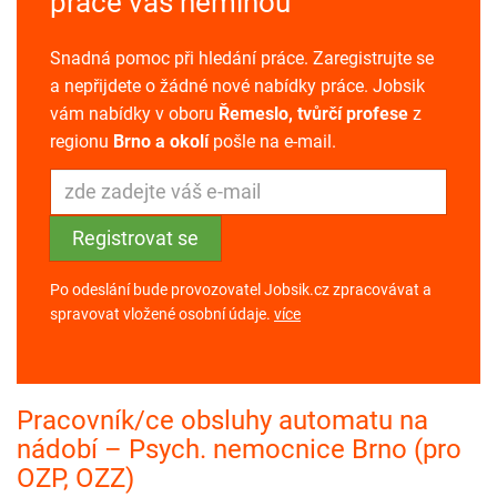
práce vás neminou
Snadná pomoc při hledání práce. Zaregistrujte se
a nepřijdete o žádné nové nabídky práce. Jobsik
vám nabídky v oboru
Řemeslo, tvůrčí profese
z
regionu
Brno a okolí
pošle na e-mail.
Po odeslání bude provozovatel Jobsik.cz zpracovávat a
spravovat vložené osobní údaje.
více
Pracovník/ce obsluhy automatu na
nádobí – Psych. nemocnice Brno (pro
OZP, OZZ)