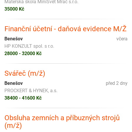
Mateřská škola MiniSvět Mrač s.r.o.
35000 Kč
Finanční účetní - daňová evidence M/Ž
Benešov
včera
HP KONZULT spol. s r.o.
28000 - 32000 Kč
Svářeč (m/ž)
Benešov
před 2 dny
PROCKERT & HYNEK, a.s.
38400 - 41600 Kč
Obsluha zemních a příbuzných strojů
(m/ž)