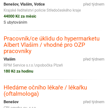
Benešov, Vlašim, Votice
před týdnem
Krajské ředitelství policie Středočeského kraje
44000 Kč za měsíc
S ubytováním
Pracovník/ce úklidu do hypermarketu
Albert Vlašim / vhodné pro OZP
pracovníky
Vlašim
před týdnem
RPM Service s.r.o.\npobočka Plzeň
180 Kč za hodinu
Hledáme očního lékaře / lékařku
(oftalmologa)
Benešov
před týdnem
CRI ameba.eu, s.r.o.