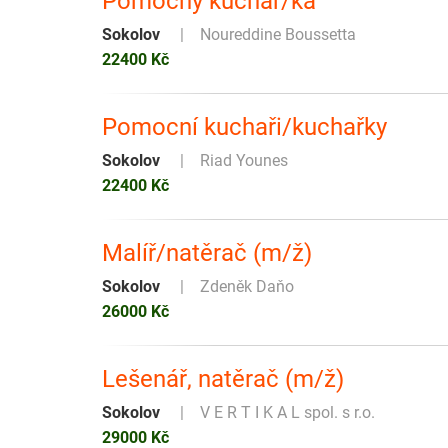
Pomocný kuchař/ka
Sokolov
Noureddine Boussetta
22400 Kč
Pomocní kuchaři/kuchařky
Sokolov
Riad Younes
22400 Kč
Malíř/natěrač (m/ž)
Sokolov
Zdeněk Daňo
26000 Kč
Lešenář, natěrač (m/ž)
Sokolov
V E R T I K A L spol. s r.o.
29000 Kč