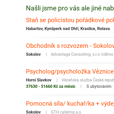
Našli jsme pro vás ale jiné na
Staň se policistou pořádkové po
Habartov, Kynšperk nad Ohří, Kraslice, Rotava
Obchodník s rozvozem - Sokolov
Sokolov
Advantage Consulting, s.r.o.\nBrno
Psycholog/psycholožka Věznice
Horní Slavkov
Vězeňská služba České repub
37630 - 51660 Kč za měsíc
S ubytováním
Pomocná síla/ kuchař/ka + výdej
Sokolov
GTH catering a.s.