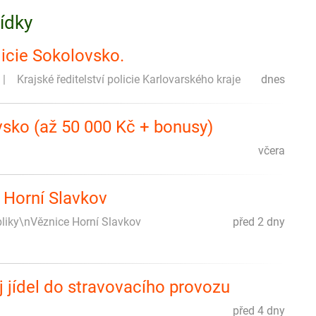
bídky
licie Sokolovsko.
Krajské ředitelství policie Karlovarského kraje
dnes
sko (až 50 000 Kč + bonusy)
včera
 Horní Slavkov
liky\nVěznice Horní Slavkov
před 2 dny
 jídel do stravovacího provozu
před 4 dny