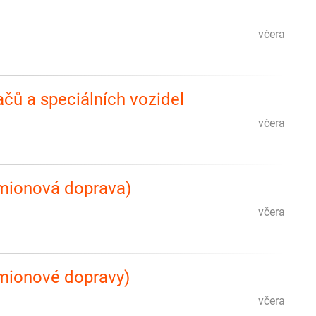
včera
ačů a speciálních vozidel
včera
amionová doprava)
včera
mionové dopravy)
včera