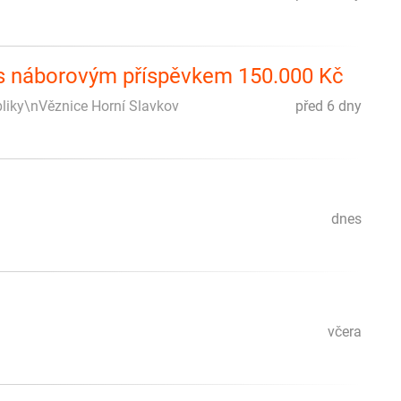
 s náborovým příspěvkem 150.000 Kč
liky\nVěznice Horní Slavkov
před 6 dny
dnes
včera