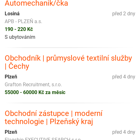
Automechanik/čka
Losiná
před 2 dny
APB - PLZEŇ a.s.
190 - 220 Kč
S ubytováním
Obchodník | průmyslové textilní služby
| Čechy
Plzeň
před 4 dny
Grafton Recruitment, s.r.o.
55000 - 60000 Kč za měsíc
Obchodní zástupce | moderní
technologie | Plzeňský kraj
Plzeň
před 4 dny
Flagship EXECUTIVE SEARCH s.r.o.