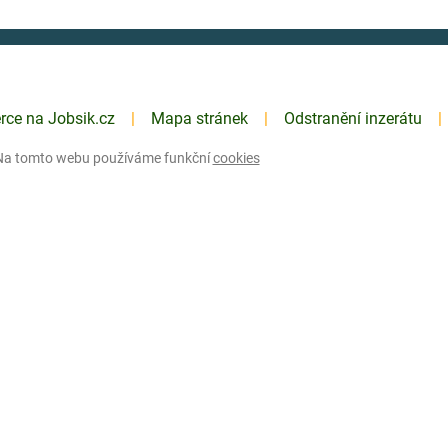
erce na Jobsik.cz
Mapa stránek
Odstranění inzerátu
Na tomto webu používáme funkční
cookies