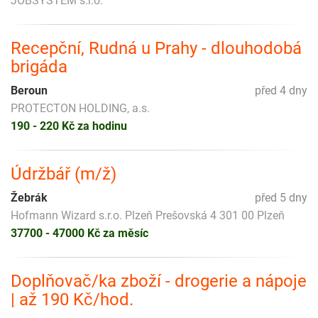
JOBSYSTEM s.r.o.
Recepční, Rudná u Prahy - dlouhodobá
brigáda
Beroun
před 4 dny
PROTECTON HOLDING, a.s.
190 - 220 Kč za hodinu
Údržbář (m/ž)
Žebrák
před 5 dny
Hofmann Wizard s.r.o. Plzeň Prešovská 4 301 00 Plzeň
37700 - 47000 Kč za měsíc
Doplňovač/ka zboží - drogerie a nápoje
| až 190 Kč/hod.