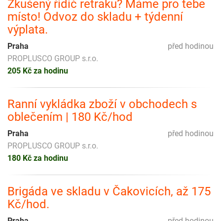
Zkušený řidič retraku? Máme pro tebe
místo! Odvoz do skladu + týdenní
výplata.
Praha
před hodinou
PROPLUSCO GROUP s.r.o.
205 Kč za hodinu
Ranní vykládka zboží v obchodech s
oblečením | 180 Kč/hod
Praha
před hodinou
PROPLUSCO GROUP s.r.o.
180 Kč za hodinu
Brigáda ve skladu v Čakovicích, až 175
Kč/hod.
Praha
před hodinou