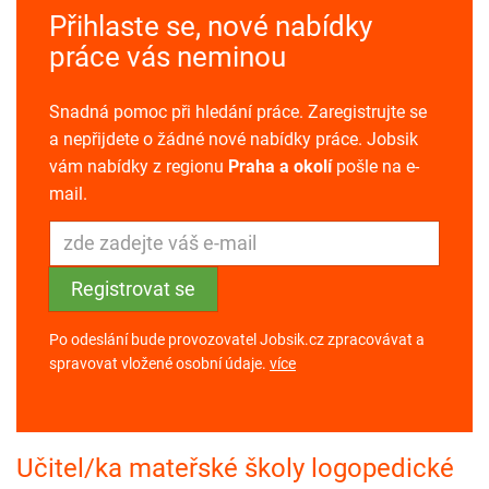
Přihlaste se, nové nabídky
práce vás neminou
Snadná pomoc při hledání práce. Zaregistrujte se
a nepřijdete o žádné nové nabídky práce. Jobsik
vám nabídky z regionu
Praha a okolí
pošle na e-
mail.
Po odeslání bude provozovatel Jobsik.cz zpracovávat a
spravovat vložené osobní údaje.
více
Učitel/ka mateřské školy logopedické