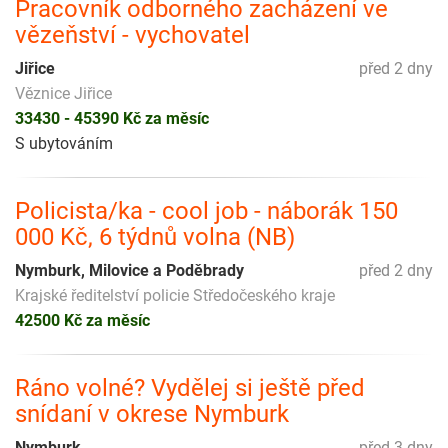
Pracovník odborného zacházení ve
vězeňství - vychovatel
Jiřice
před 2 dny
Věznice Jiřice
33430 - 45390 Kč za měsíc
S ubytováním
Policista/ka - cool job - náborák 150
000 Kč, 6 týdnů volna (NB)
Nymburk, Milovice a Poděbrady
před 2 dny
Krajské ředitelství policie Středočeského kraje
42500 Kč za měsíc
Ráno volné? Vydělej si ještě před
snídaní v okrese Nymburk
Nymburk
před 3 dny