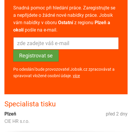
Snadná pomoc při hledání práce. Zaregistrujte se
a nepřijdete o žádné nové nabídky práce. Jobsik
vám nabídky v oboru
Ostatní
z regionu
Plzeň a
okolí
pošle na e-mail.
Po odeslání bude provozovatel Jobsik.cz zpracovávat a
spravovat vložené osobní údaje.
více
Specialista tisku
Plzeň
před 2 dny
CIE HR s.r.o.