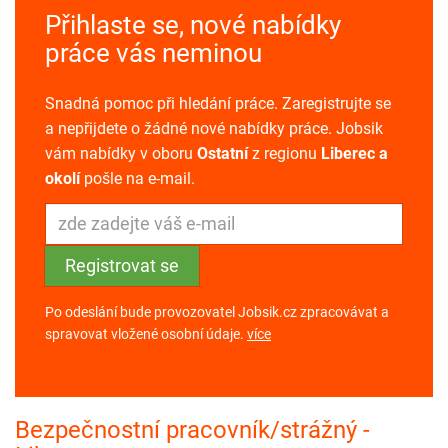
Přihlaste se, nové nabídky
práce vás neminou
Snadná pomoc při hledání práce. Zaregistrujte se
a nepřijdete o žádné nové nabídky práce. Jobsik
vám nabídky v oboru
Ostatní
z regionu
Liberec a
okolí
pošle na e-mail.
Po odeslání bude provozovatel Jobsik.cz zpracovávat a
spravovat vložené osobní údaje.
více
Bezpečnostní pracovník/strážný -