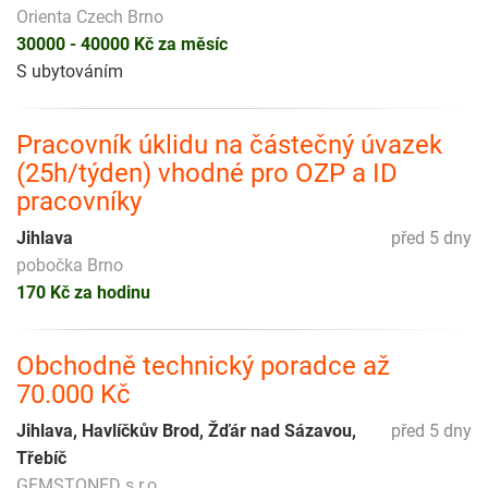
Orienta Czech Brno
30000 - 40000 Kč za měsíc
S ubytováním
Pracovník úklidu na částečný úvazek
(25h/týden) vhodné pro OZP a ID
pracovníky
Jihlava
před 5 dny
pobočka Brno
170 Kč za hodinu
Obchodně technický poradce až
70.000 Kč
Jihlava, Havlíčkův Brod, Žďár nad Sázavou,
před 5 dny
Třebíč
GEMSTONED s.r.o.