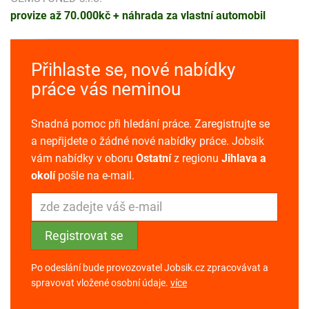
provize až 70.000kč + náhrada za vlastní automobil
Přihlaste se, nové nabídky
práce vás neminou
Snadná pomoc při hledání práce. Zaregistrujte se
a nepřijdete o žádné nové nabídky práce. Jobsik
vám nabídky v oboru
Ostatní
z regionu
Jihlava a
okolí
pošle na e-mail.
Po odeslání bude provozovatel Jobsik.cz zpracovávat a
spravovat vložené osobní údaje.
více