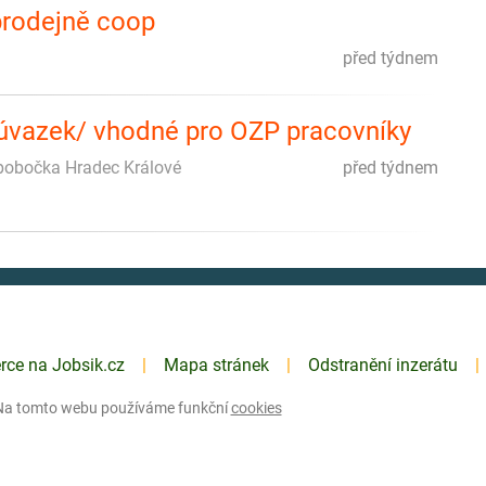
prodejně coop
před týdnem
 úvazek/ vhodné pro OZP pracovníky
npobočka Hradec Králové
před týdnem
erce na Jobsik.cz
Mapa stránek
Odstranění inzerátu
Na tomto webu používáme funkční
cookies