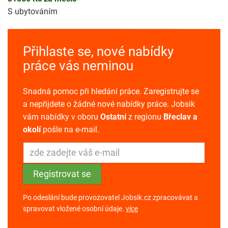
S ubytováním
Přihlaste se, nové nabídky
práce vás neminou
Snadná pomoc při hledání práce. Zaregistrujte se
a nepřijdete o žádné nové nabídky práce. Jobsik
vám nabídky v oboru
Ostatní
z regionu
Břeclav a
okolí
pošle na e-mail.
Po odeslání bude provozovatel Jobsik.cz zpracovávat a
spravovat vložené osobní údaje.
více