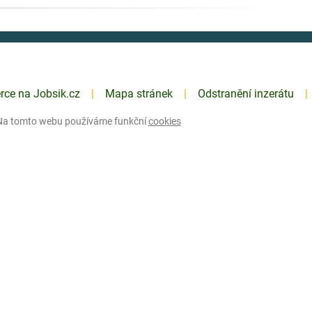
erce na Jobsik.cz
Mapa stránek
Odstranění inzerátu
Na tomto webu používáme funkční
cookies